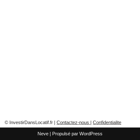
© InvestirDansLocatif.fr |
Contactez-nous
|
Confidentialite
Neve
| Propulsé par
WordPress