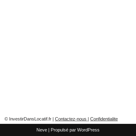
© InvestirDansLocatif.fr |
Contactez-nous
|
Confidentialite
Neve
| Propulsé par
WordPress