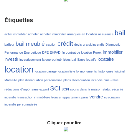
Étiquettes
bail
achat immobiler
acheter
acheter immobilier
arnaques en location
assurance
crédit
bail meublé
bailleur
caution
devis gratuit incendie
Diagnostic
immobilier
Performance Energetique
DPE
EHPAD
fin contrat de location
Forex
investir
locataire
investissement
la copropriété
litiges bail
litiges locatifs
location
location garage
location liste
loi monuments historiques
loi pinel
Marseille
plan d'évacuation personnalisé
plans d'évacuation incendie
plus-value
SCI
réductions d'impôt
sans-apport
SCPI
souris dans la maison
statut
sécurité
vendre
incendie
transaction immobilière
trouver appartement paris
évacuation
incendie personnalisée
Cliquez pour lire...