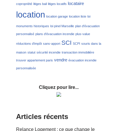
locataire
copropriété
litiges bail
litiges locatifs
location
location garage
location liste
loi
monuments historiques
loi pinel Marseille
plan d'évacuation
personnalisé
plans d'évacuation incendie
plus-value
SCI
réductions d'impôt
sans-apport
SCPI
souris dans la
maison
statut
sécurité incendie
transaction immobilière
vendre
trouver appartement paris
évacuation incendie
personnalisée
Cliquez pour lire...
Articles récents
Relance Logement : ce que change le