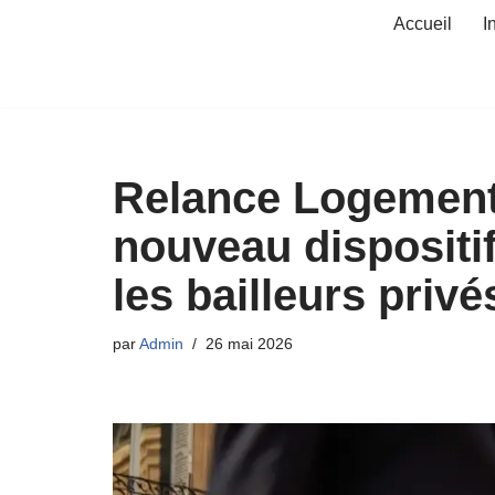
Accueil
I
Aller
au
contenu
Relance Logement 
nouveau dispositi
les bailleurs privé
par
Admin
26 mai 2026