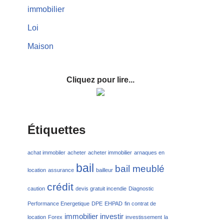
immobilier
Loi
Maison
Cliquez pour lire...
Étiquettes
achat immobiler
acheter
acheter immobilier
arnaques en
bail
bail meublé
location
assurance
bailleur
crédit
caution
devis gratuit incendie
Diagnostic
Performance Energetique
DPE
EHPAD
fin contrat de
immobilier
investir
location
Forex
investissement
la