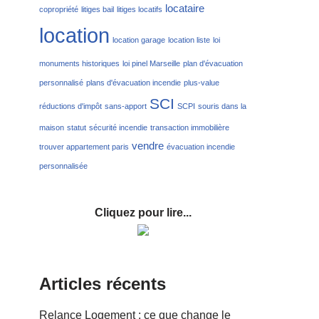
locataire
copropriété
litiges bail
litiges locatifs
location
location garage
location liste
loi
monuments historiques
loi pinel Marseille
plan d'évacuation
personnalisé
plans d'évacuation incendie
plus-value
SCI
réductions d'impôt
sans-apport
SCPI
souris dans la
maison
statut
sécurité incendie
transaction immobilière
vendre
trouver appartement paris
évacuation incendie
personnalisée
Cliquez pour lire...
Articles récents
Relance Logement : ce que change le