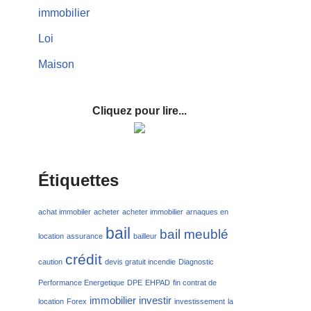
immobilier
Loi
Maison
Cliquez pour lire...
Étiquettes
achat immobiler
acheter
acheter immobilier
arnaques en
bail
bail meublé
location
assurance
bailleur
crédit
caution
devis gratuit incendie
Diagnostic
Performance Energetique
DPE
EHPAD
fin contrat de
immobilier
investir
location
Forex
investissement
la