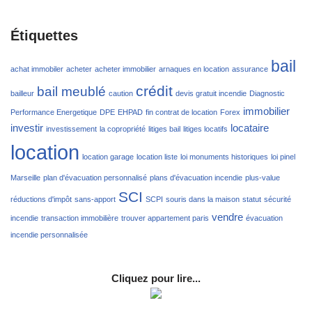
Étiquettes
bail
achat immobiler
acheter
acheter immobilier
arnaques en location
assurance
crédit
bail meublé
bailleur
caution
devis gratuit incendie
Diagnostic
immobilier
Performance Energetique
DPE
EHPAD
fin contrat de location
Forex
investir
locataire
investissement
la copropriété
litiges bail
litiges locatifs
location
location garage
location liste
loi monuments historiques
loi pinel
Marseille
plan d'évacuation personnalisé
plans d'évacuation incendie
plus-value
SCI
réductions d'impôt
sans-apport
SCPI
souris dans la maison
statut
sécurité
vendre
incendie
transaction immobilière
trouver appartement paris
évacuation
incendie personnalisée
Cliquez pour lire...