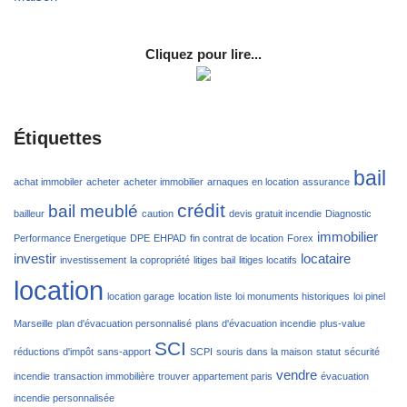
Cliquez pour lire...
Étiquettes
bail
achat immobiler
acheter
acheter immobilier
arnaques en location
assurance
crédit
bail meublé
bailleur
caution
devis gratuit incendie
Diagnostic
immobilier
Performance Energetique
DPE
EHPAD
fin contrat de location
Forex
investir
locataire
investissement
la copropriété
litiges bail
litiges locatifs
location
location garage
location liste
loi monuments historiques
loi pinel
Marseille
plan d'évacuation personnalisé
plans d'évacuation incendie
plus-value
SCI
réductions d'impôt
sans-apport
SCPI
souris dans la maison
statut
sécurité
vendre
incendie
transaction immobilière
trouver appartement paris
évacuation
incendie personnalisée