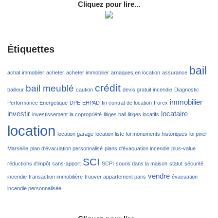
Cliquez pour lire...
Étiquettes
bail
achat immobiler
acheter
acheter immobilier
arnaques en location
assurance
crédit
bail meublé
bailleur
caution
devis gratuit incendie
Diagnostic
immobilier
Performance Energetique
DPE
EHPAD
fin contrat de location
Forex
investir
locataire
investissement
la copropriété
litiges bail
litiges locatifs
location
location garage
location liste
loi monuments historiques
loi pinel
Marseille
plan d'évacuation personnalisé
plans d'évacuation incendie
plus-value
SCI
réductions d'impôt
sans-apport
SCPI
souris dans la maison
statut
sécurité
vendre
incendie
transaction immobilière
trouver appartement paris
évacuation
incendie personnalisée